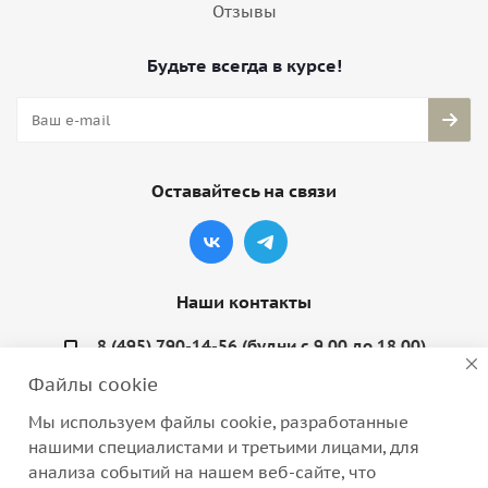
Отзывы
Будьте всегда в курсе!
Оставайтесь на связи
Наши контакты
8 (495) 790-14-56 (будни с 9.00 до 18.00)
Файлы cookie
info@coquette-shop.ru
Мы используем файлы cookie, разработанные
Варшавское шоссе, д. 132, стр. 9
нашими специалистами и третьими лицами, для
анализа событий на нашем веб-сайте, что