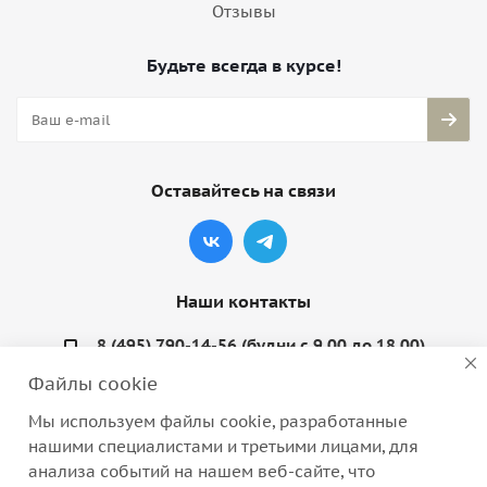
Отзывы
Будьте всегда в курсе!
Оставайтесь на связи
Наши контакты
8 (495) 790-14-56 (будни с 9.00 до 18.00)
Файлы cookie
info@coquette-shop.ru
Мы используем файлы cookie, разработанные
Варшавское шоссе, д. 132, стр. 9
нашими специалистами и третьими лицами, для
анализа событий на нашем веб-сайте, что