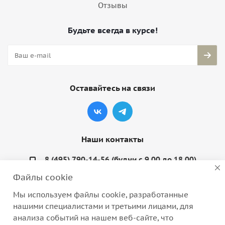
Отзывы
Будьте всегда в курсе!
Оставайтесь на связи
Наши контакты
8 (495) 790-14-56 (будни с 9.00 до 18.00)
Файлы cookie
info@coquette-shop.ru
Мы используем файлы cookie, разработанные
Варшавское шоссе, д. 132, стр. 9
нашими специалистами и третьими лицами, для
анализа событий на нашем веб-сайте, что