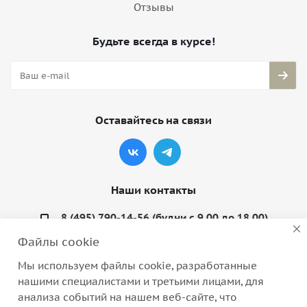
Отзывы
Будьте всегда в курсе!
Оставайтесь на связи
Наши контакты
8 (495) 790-14-56 (будни с 9.00 до 18.00)
Файлы cookie
info@coquette-shop.ru
Мы используем файлы cookie, разработанные
Варшавское шоссе, д. 132, стр. 9
нашими специалистами и третьими лицами, для
анализа событий на нашем веб-сайте, что