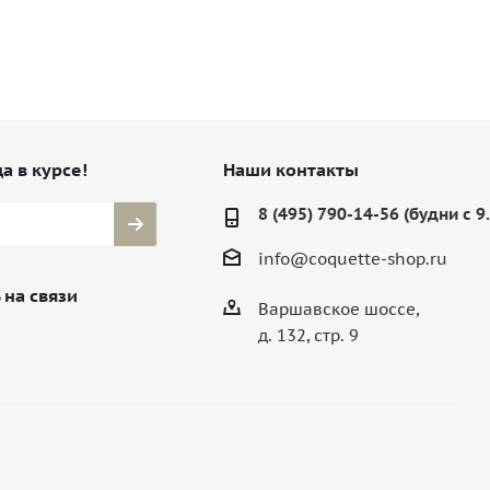
а в курсе!
Наши контакты
8 (495) 790-14-56 (будни с 9
info@coquette-shop.ru
 на связи
Варшавское шоссе,
д. 132, стр. 9