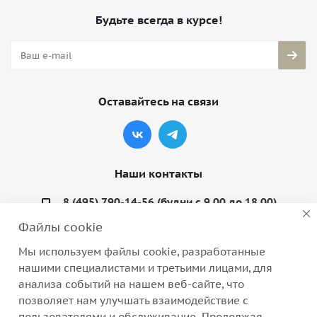
Будьте всегда в курсе!
Оставайтесь на связи
Наши контакты
8 (495) 790-14-56 (будни с 9.00 до 18.00)
Файлы cookie
info@coquette-shop.ru
Мы используем файлы cookie, разработанные
Варшавское шоссе, д. 132, стр. 9
нашими специалистами и третьими лицами, для
анализа событий на нашем веб-сайте, что
позволяет нам улучшать взаимодействие с
пользователями и обслуживание. Продолжая