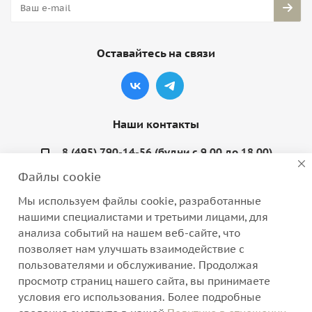
Оставайтесь на связи
Наши контакты
8 (495) 790-14-56 (будни с 9.00 до 18.00)
Файлы cookie
info@coquette-shop.ru
Мы используем файлы cookie, разработанные
Варшавское шоссе, д. 132, стр. 9
нашими специалистами и третьими лицами, для
анализа событий на нашем веб-сайте, что
позволяет нам улучшать взаимодействие с
пользователями и обслуживание. Продолжая
просмотр страниц нашего сайта, вы принимаете
2026 © Интернет-магазин нижнего белья, домашней
условия его использования. Более подробные
одежды и трикотажа