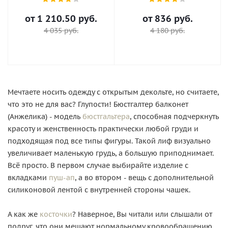
от
1 210.50 руб.
от
836 руб.
4 035 руб.
4 180 руб.
Мечтаете носить одежду с открытым декольте, но считаете,
что это не для вас? Глупости! Бюстгалтер балконет
(Анжелика) - модель
бюстгальтера
, способная подчеркнуть
красоту и женственность практически любой груди и
подходящая под все типы фигуры. Такой лиф визуально
увеличивает маленькую грудь, а большую приподнимает.
Всё просто. В первом случае выбирайте изделие с
вкладками
пуш-ап
, а во втором - вещь с дополнительной
силиконовой лентой с внутренней стороны чашек.
А как же
косточки
? Наверное, Вы читали или слышали от
подруг, что они мешают нормальному кровообращению.