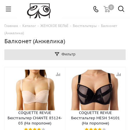
0
Главная
-
Каталог
-
ЖЕНСКОЕ БЕЛЬЁ
-
Бюстгальтеры
-
Балконет
(Анжелика)
Балконет (Анжелика)
Фильтр
COQUETTE REVUE
COQUETTE REVUE
Бюстгальтер CHANTE 85124-
Бюстгальтер MESH 54101
03 (На поролоне)
(На поролоне)