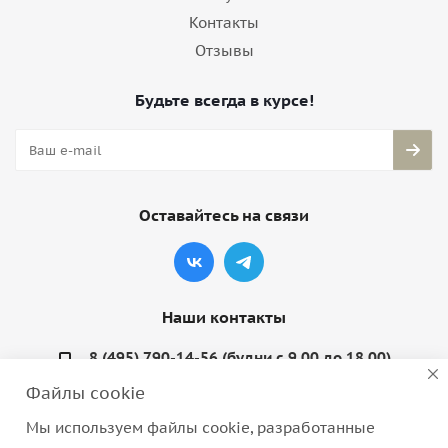
Контакты
Отзывы
Будьте всегда в курсе!
Оставайтесь на связи
Наши контакты
8 (495) 790-14-56 (будни с 9.00 до 18.00)
Файлы cookie
info@coquette-shop.ru
Мы используем файлы cookie, разработанные
Варшавское шоссе, д. 132, стр. 9