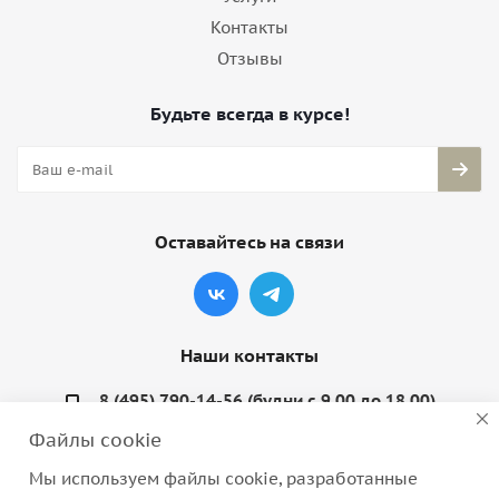
Контакты
Отзывы
Будьте всегда в курсе!
Оставайтесь на связи
Наши контакты
8 (495) 790-14-56 (будни с 9.00 до 18.00)
Файлы cookie
info@coquette-shop.ru
Мы используем файлы cookie, разработанные
Варшавское шоссе, д. 132, стр. 9