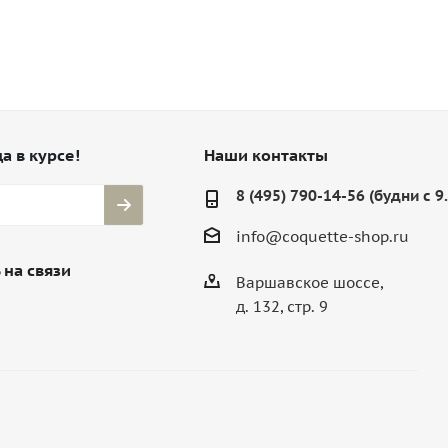
а в курсе!
Наши контакты
8 (495) 790-14-56 (будни с 9
info@coquette-shop.ru
 на связи
Варшавское шоссе,
д. 132, стр. 9