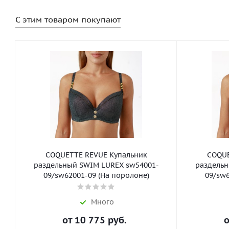
С этим товаром покупают
COQUETTE REVUE Купальник
COQUE
раздельный SWIM LUREX sw54001-
раздельн
09/sw62001-09 (На поролоне)
09/sw6
Много
от
10 775 руб.