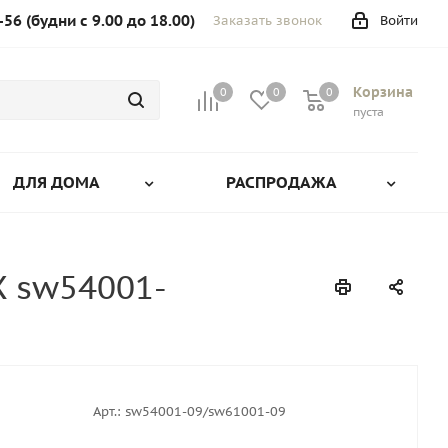
-56 (будни с 9.00 до 18.00)
Заказать звонок
Войти
Корзина
0
0
0
0
пуста
ДЛЯ ДОМА
РАСПРОДАЖА
 sw54001-
Арт.:
sw54001-09/sw61001-09