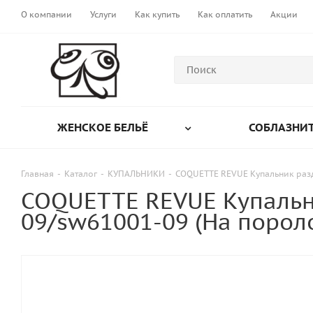
О компании
Услуги
Как купить
Как оплатить
Акции
ЖЕНСКОЕ БЕЛЬЁ
СОБЛАЗНИТ
Главная
-
Каталог
-
КУПАЛЬНИКИ
-
COQUETTE REVUE Купальник раз
COQUETTE REVUE Купальн
09/sw61001-09 (На порол