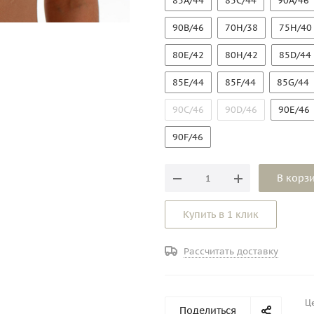
85A/44
85C/44
90A/46
90B/46
70H/38
75H/40
80E/42
80H/42
85D/44
85E/44
85F/44
85G/44
90C/46
90D/46
90E/46
90F/46
В корз
Купить в 1 клик
Рассчитать доставку
Це
Поделиться