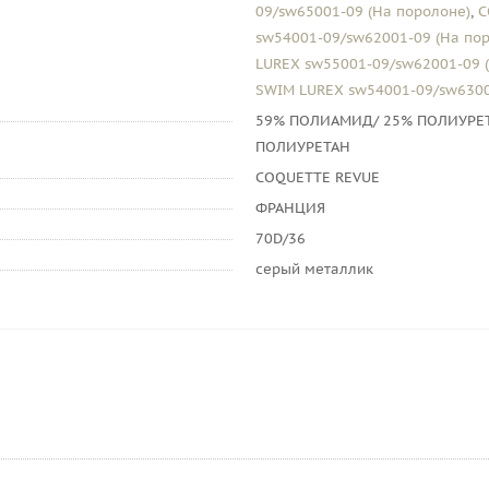
09/sw65001-09 (На поролоне)
,
C
sw54001-09/sw62001-09 (На по
LUREX sw55001-09/sw62001-09 
SWIM LUREX sw54001-09/sw6300
59% ПОЛИАМИД/ 25% ПОЛИУРЕТА
ПОЛИУРЕТАН
COQUETTE REVUE
ФРАНЦИЯ
70D/36
серый металлик