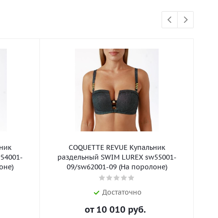
ник
COQUETTE REVUE Купальник
54001-
раздельный SWIM LUREX sw55001-
р
оне)
09/sw62001-09 (На поролоне)
Достаточно
от
10 010 руб.