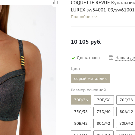
COQUETTE REVUE Купальник
LUREX sw54001-09/sw61001
Подробнее
10 105
руб.
Достаточно
Нашли д
Цвет
серый металлик
Размер основной
70D/36
70E/36
70F/38
75C/38
75D/40
80A/42
80B/42
80C/42
80D/42