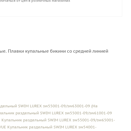
личаться от цен в розничных магазинах
ые. Плавки купальные бикини со средней линией
дельный SWIM LUREX sw55001-09/sw63001-09 (На
альник раздельный SWIM LUREX sw55001-09/sw61001-09
 Купальник раздельный SWIM LUREX sw55001-09/sw65001-
UE Купальник раздельный SWIM LUREX sw54001-