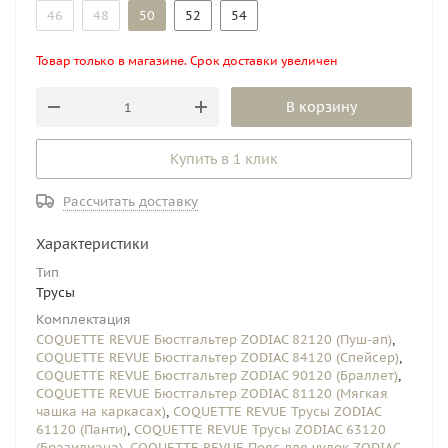
46
48
50
52
54
Товар только в магазине. Срок доставки увеличен
В корзину
Купить в 1 клик
Рассчитать доставку
Характеристики
Тип
Трусы
Комплектация
COQUETTE REVUE Бюстгальтер ZODIAC 82120 (Пуш-ап)
,
COQUETTE REVUE Бюстгальтер ZODIAC 84120 (Спейсер)
,
COQUETTE REVUE Бюстгальтер ZODIAC 90120 (Браллет)
,
COQUETTE REVUE Бюстгальтер ZODIAC 81120 (Мягкая
чашка на каркасах)
,
COQUETTE REVUE Трусы ZODIAC
61120 (Панти)
,
COQUETTE REVUE Трусы ZODIAC 63120
(Бразилиана)
,
COQUETTE REVUE Пояс для чулок ZODIAC