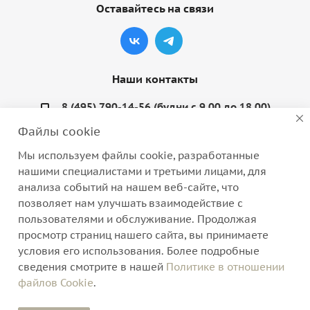
Оставайтесь на связи
Наши контакты
8 (495) 790-14-56 (будни с 9.00 до 18.00)
Файлы cookie
info@coquette-shop.ru
Мы используем файлы cookie, разработанные
Варшавское шоссе, д. 132, стр. 9
нашими специалистами и третьими лицами, для
анализа событий на нашем веб-сайте, что
позволяет нам улучшать взаимодействие с
пользователями и обслуживание. Продолжая
просмотр страниц нашего сайта, вы принимаете
2026 © Интернет-магазин нижнего белья, домашней
условия его использования. Более подробные
одежды и трикотажа
сведения смотрите в нашей
Политике в отношении
файлов Cookie
.
Версия для печати