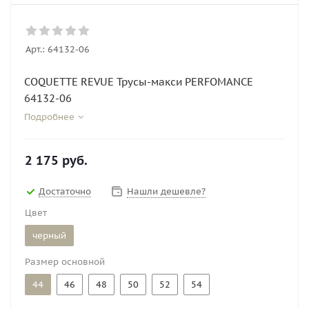
Арт.:
64132-06
COQUETTE REVUE Трусы-макси PERFOMANCE
64132-06
Подробнее
2 175
руб.
Достаточно
Нашли дешевле?
Цвет
черный
Размер основной
44
46
48
50
52
54