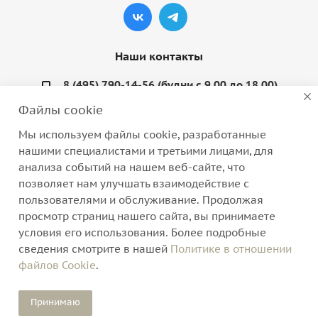
Наши контакты
8 (495) 790-14-56 (будни с 9.00 до 18.00)
Файлы cookie
info@coquette-shop.ru
Мы используем файлы cookie, разработанные
Варшавское шоссе, д. 132, стр. 9
нашими специалистами и третьими лицами, для
анализа событий на нашем веб-сайте, что
позволяет нам улучшать взаимодействие с
пользователями и обслуживание. Продолжая
просмотр страниц нашего сайта, вы принимаете
2026 © Интернет-магазин нижнего белья, домашней
условия его использования. Более подробные
одежды и трикотажа
сведения смотрите в нашей
Политике в отношении
файлов Cookie
.
Версия для печати
Принимаю