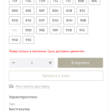
75F
75G
75H
75I
75J
80B
80C
80D
80E
80F
80G
85B
85C
85D
85E
85F
85G
85H
90B
90C
90D
90E
90F
95B
95C
95D
95E
Товар только в магазине. Срок доставки увеличен
В корзину
Купить в 1 клик
Рассчитать доставку
Характеристики
Тип
Бюстгальтер