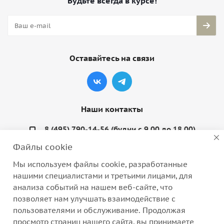
Будьте всегда в курсе!
Оставайтесь на связи
Наши контакты
8 (495) 790-14-56 (будни с 9.00 до 18.00)
Файлы cookie
info@coquette-shop.ru
Мы используем файлы cookie, разработанные
Варшавское шоссе, д. 132, стр. 9
нашими специалистами и третьими лицами, для
анализа событий на нашем веб-сайте, что
позволяет нам улучшать взаимодействие с
пользователями и обслуживание. Продолжая
просмотр страниц нашего сайта, вы принимаете