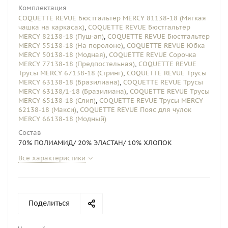
Комплектация
COQUETTE REVUE Бюстгальтер MERCY 81138-18 (Мягкая
чашка на каркасах)
,
COQUETTE REVUE Бюстгальтер
MERCY 82138-18 (Пуш-ап)
,
COQUETTE REVUE Бюстгальтер
MERCY 55138-18 (На поролоне)
,
COQUETTE REVUE Юбка
MERCY 50138-18 (Модная)
,
COQUETTE REVUE Сорочка
MERCY 77138-18 (Предпостельная)
,
COQUETTE REVUE
Трусы MERCY 67138-18 (Стринг)
,
COQUETTE REVUE Трусы
MERCY 63138-18 (Бразилиана)
,
COQUETTE REVUE Трусы
MERCY 63138/1-18 (Бразилиана)
,
COQUETTE REVUE Трусы
MERCY 65138-18 (Слип)
,
COQUETTE REVUE Трусы MERCY
62138-18 (Макси)
,
COQUETTE REVUE Пояс для чулок
MERCY 66138-18 (Модный)
Состав
70% ПОЛИАМИД/ 20% ЭЛАСТАН/ 10% ХЛОПОК
Все характеристики
Поделиться