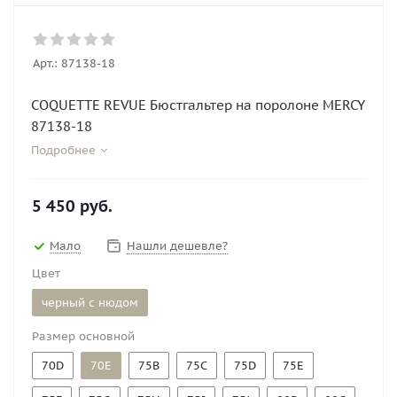
Арт.:
87138-18
COQUETTE REVUE Бюстгальтер на поролоне MERCY
87138-18
Подробнее
5 450
руб.
Мало
Нашли дешевле?
Цвет
черный с нюдом
Размер основной
70D
70E
75B
75C
75D
75E