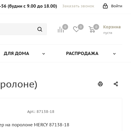
-56 (будни с 9.00 до 18.00)
Заказать звонок
Войти
Корзина
0
0
0
0
пуста
ДЛЯ ДОМА
РАСПРОДАЖА
оролоне)
Арт.:
87138-18
р на поролоне MERCY 87138-18