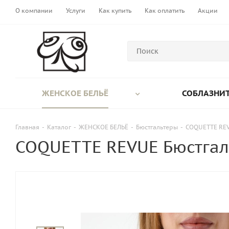
О компании
Услуги
Как купить
Как оплатить
Акции
ЖЕНСКОЕ БЕЛЬЁ
СОБЛАЗНИТ
Главная
-
Каталог
-
ЖЕНСКОЕ БЕЛЬЁ
-
Бюстгальтеры
-
COQUETTE REV
COQUETTE REVUE Бюстгаль