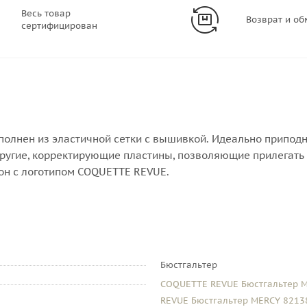
Весь товар
Возврат и об
сертифицирован
ыполнен из эластичной сетки с вышивкой. Идеально припод
пругие, корректирующие пластины, позволяющие прилегать к
он с логотипом COQUETTE REVUE.
Бюстгальтер
COQUETTE REVUE Бюстгальтер M
REVUE Бюстгальтер MERCY 82138