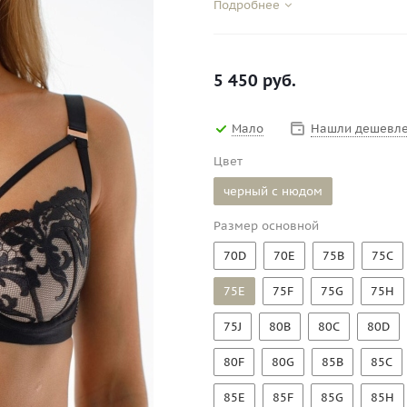
Подробнее
5 450
руб.
Мало
Нашли дешевле
Цвет
черный с нюдом
Размер основной
70D
70E
75B
75C
75E
75F
75G
75H
75J
80B
80C
80D
80F
80G
85B
85C
85E
85F
85G
85H