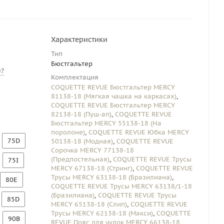
Характеристики
Тип
Бюстгальтер
?
Комплектация
COQUETTE REVUE Бюстгальтер MERCY
81138-18 (Мягкая чашка на каркасах)
,
COQUETTE REVUE Бюстгальтер MERCY
82138-18 (Пуш-ап)
,
COQUETTE REVUE
Бюстгальтер MERCY 55138-18 (На
поролоне)
,
COQUETTE REVUE Юбка MERCY
75D
50138-18 (Модная)
,
COQUETTE REVUE
Сорочка MERCY 77138-18
(Предпостельная)
,
COQUETTE REVUE Трусы
75I
MERCY 67138-18 (Стринг)
,
COQUETTE REVUE
Трусы MERCY 63138-18 (Бразилиана)
,
80E
COQUETTE REVUE Трусы MERCY 63138/1-18
(Бразилиана)
,
COQUETTE REVUE Трусы
85D
MERCY 65138-18 (Слип)
,
COQUETTE REVUE
Трусы MERCY 62138-18 (Макси)
,
COQUETTE
90B
REVUE Пояс для чулок MERCY 66138-18