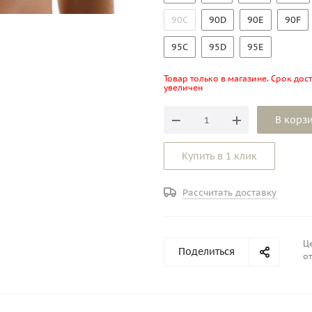
90C
90D
90E
90F
95C
95D
95E
Товар только в магазине. Срок дос
увеличен
В корз
Купить в 1 клик
Рассчитать доставку
Це
Поделиться
от