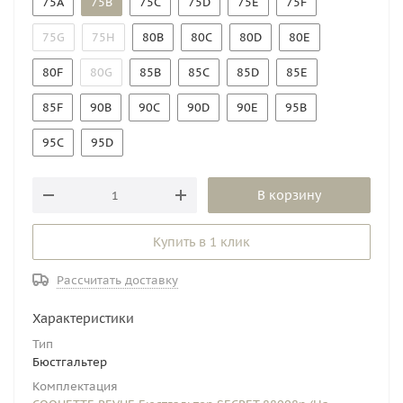
75A
75B
75C
75D
75E
75F
75G
75H
80B
80C
80D
80E
80F
80G
85B
85C
85D
85E
85F
90B
90C
90D
90E
95B
95C
95D
В корзину
Купить в 1 клик
Рассчитать доставку
Характеристики
Тип
Бюстгальтер
Комплектация