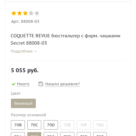
Арт.:
88008-03
COQUETTE REVUE бюстгальтер с форм. чашками
Secret 88008-03
Подробнее
5 055
руб.
Много
Нашли дешевле?
Цвет
бежевый
Размер основной
70B
70C
70D
70E
70F
70G