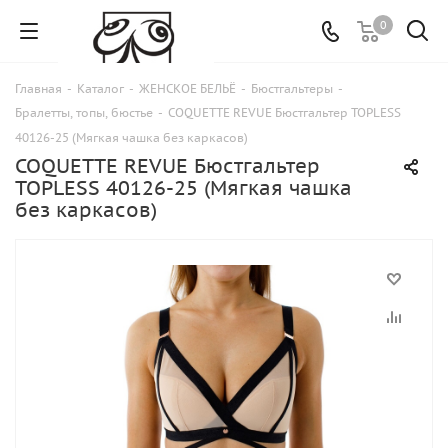
0
Главная
-
Каталог
-
ЖЕНСКОЕ БЕЛЬЁ
-
Бюстгальтеры
-
Бралетты, топы, бюстье
-
COQUETTE REVUE Бюстгальтер TOPLESS
40126-25 (Мягкая чашка без каркасов)
COQUETTE REVUE Бюстгальтер
TOPLESS 40126-25 (Мягкая чашка
без каркасов)