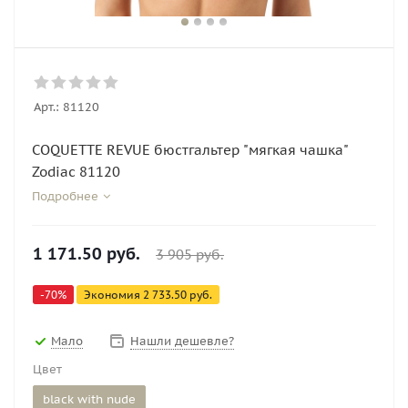
Арт.:
81120
COQUETTE REVUE бюстгальтер "мягкая чашка"
Zodiac 81120
Подробнее
1 171.50
руб.
3 905
руб.
-
70
%
Экономия
2 733.50
руб.
Мало
Нашли дешевле?
Цвет
black with nude