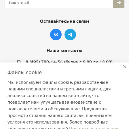
Оставайтесь на связи
Наши контакты
8 (495) 790-14-56 (будни с 9.00 до 18.00)
Файлы cookie
info@coquette-shop.ru
Мы используем файлы cookie, разработанные
Варшавское шоссе, д. 132, стр. 9
нашими специалистами и третьими лицами, для
анализа событий на нашем веб-сайте, что
позволяет нам улучшать взаимодействие с
пользователями и обслуживание. Продолжая
просмотр страниц нашего сайта, вы принимаете
2026 © Интернет-магазин нижнего белья, домашней
условия его использования. Более подробные
одежды и трикотажа
сведения смотрите в нашей
Политике в отношении