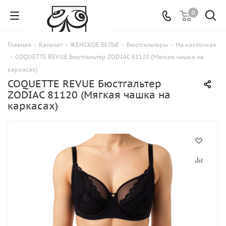
0
Главная
-
Каталог
-
ЖЕНСКОЕ БЕЛЬЁ
-
Бюстгальтеры
-
На косточках
-
COQUETTE REVUE Бюстгальтер ZODIAC 81120 (Мягкая чашка на
каркасах)
COQUETTE REVUE Бюстгальтер
ZODIAC 81120 (Мягкая чашка на
каркасах)