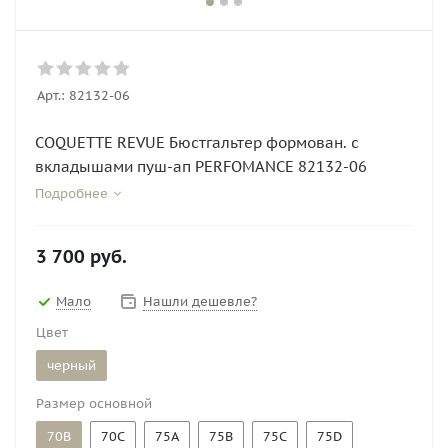
Арт.:
82132-06
COQUETTE REVUE Бюстгальтер формован. с
вкладышами пуш-ап PERFOMANCE 82132-06
Подробнее
3 700
руб.
Мало
Нашли дешевле?
Цвет
черный
Размер основной
70B
70C
75A
75B
75C
75D