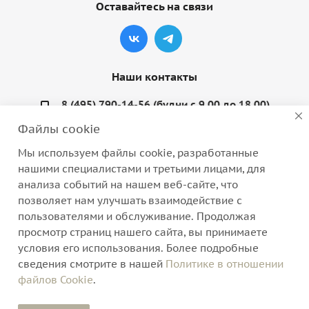
Оставайтесь на связи
Наши контакты
8 (495) 790-14-56 (будни с 9.00 до 18.00)
Файлы cookie
info@coquette-shop.ru
Мы используем файлы cookie, разработанные
Варшавское шоссе, д. 132, стр. 9
нашими специалистами и третьими лицами, для
анализа событий на нашем веб-сайте, что
позволяет нам улучшать взаимодействие с
пользователями и обслуживание. Продолжая
просмотр страниц нашего сайта, вы принимаете
2026 © Интернет-магазин нижнего белья, домашней
условия его использования. Более подробные
одежды и трикотажа
сведения смотрите в нашей
Политике в отношении
файлов Cookie
.
Версия для печати