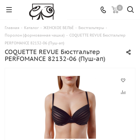
0
Главная
-
Каталог
-
ЖЕНСКОЕ БЕЛЬЁ
-
Бюстгальтеры
-
Поролон (формованная чашка)
-
COQUETTE REVUE Бюстгальтер
PERFOMANCE 82132-06 (Пуш-ап)
COQUETTE REVUE Бюстгальтер
PERFOMANCE 82132-06 (Пуш-ап)