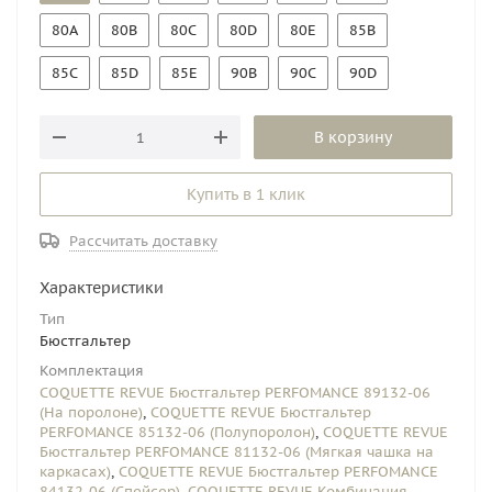
80A
80B
80C
80D
80E
85B
85C
85D
85E
90B
90C
90D
В корзину
Купить в 1 клик
Рассчитать доставку
Характеристики
Тип
Бюстгальтер
Комплектация
COQUETTE REVUE Бюстгальтер PERFOMANCE 89132-06
(На поролоне)
,
COQUETTE REVUE Бюстгальтер
PERFOMANCE 85132-06 (Полупоролон)
,
COQUETTE REVUE
Бюстгальтер PERFOMANCE 81132-06 (Мягкая чашка на
каркасах)
,
COQUETTE REVUE Бюстгальтер PERFOMANCE
84132-06 (Спейсер)
,
COQUETTE REVUE Комбинация