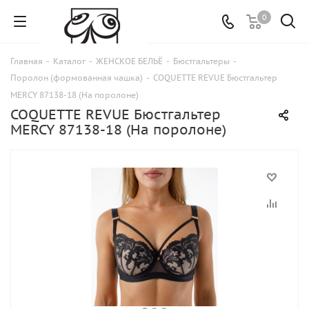
0
Главная
-
Каталог
-
ЖЕНСКОЕ БЕЛЬЁ
-
Бюстгальтеры
-
Поролон (формованная чашка)
-
COQUETTE REVUE Бюстгальтер
MERCY 87138-18 (На поролоне)
COQUETTE REVUE Бюстгальтер
MERCY 87138-18 (На поролоне)