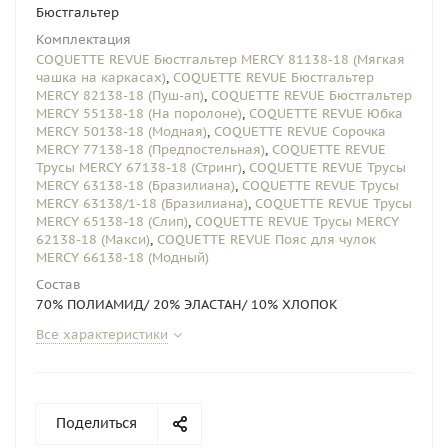
Бюстгальтер
Комплектация
COQUETTE REVUE Бюстгальтер MERCY 81138-18 (Мягкая
чашка на каркасах)
,
COQUETTE REVUE Бюстгальтер
MERCY 82138-18 (Пуш-ап)
,
COQUETTE REVUE Бюстгальтер
MERCY 55138-18 (На поролоне)
,
COQUETTE REVUE Юбка
MERCY 50138-18 (Модная)
,
COQUETTE REVUE Сорочка
MERCY 77138-18 (Предпостельная)
,
COQUETTE REVUE
Трусы MERCY 67138-18 (Стринг)
,
COQUETTE REVUE Трусы
MERCY 63138-18 (Бразилиана)
,
COQUETTE REVUE Трусы
MERCY 63138/1-18 (Бразилиана)
,
COQUETTE REVUE Трусы
MERCY 65138-18 (Слип)
,
COQUETTE REVUE Трусы MERCY
62138-18 (Макси)
,
COQUETTE REVUE Пояс для чулок
MERCY 66138-18 (Модный)
Состав
70% ПОЛИАМИД/ 20% ЭЛАСТАН/ 10% ХЛОПОК
Все характеристики
Поделиться