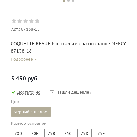
Арт.:
87138-18
COQUETTE REVUE Бюстгальтер на поролоне MERCY
87138-18
Подробнее
5 450
руб.
Достаточно
Нашли дешевле?
Цвет
черный с нюдом
Размер основной
70D
70E
75B
75C
75D
75E