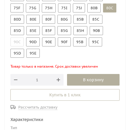
75F
75G
75H
75I
75J
80B
80C
80D
80E
80F
80G
85B
85C
85D
85E
85F
85G
85H
90B
90C
90D
90E
90F
95B
95C
95D
95E
Товар только в магазине. Срок доставки увеличен
В корзину
Купить в 1 клик
Рассчитать доставку
Характеристики
Тип