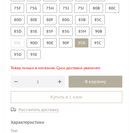
75F
75G
75H
75I
75J
80B
80C
80D
80E
80F
80G
85B
85C
85D
85E
85F
85G
85H
90B
90C
90D
90E
90F
95B
95C
95D
95E
Товар только в магазине. Срок доставки увеличен
В корзину
Купить в 1 клик
Рассчитать доставку
Характеристики
Тип