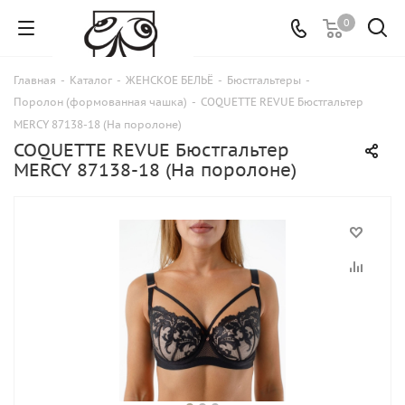
0
Главная
-
Каталог
-
ЖЕНСКОЕ БЕЛЬЁ
-
Бюстгальтеры
-
Поролон (формованная чашка)
-
COQUETTE REVUE Бюстгальтер
MERCY 87138-18 (На поролоне)
COQUETTE REVUE Бюстгальтер
MERCY 87138-18 (На поролоне)