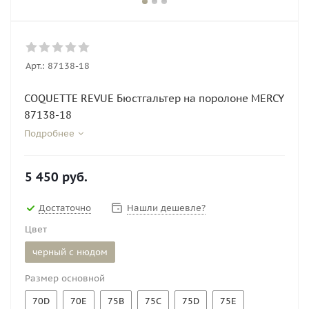
Арт.:
87138-18
COQUETTE REVUE Бюстгальтер на поролоне MERCY
87138-18
Подробнее
5 450
руб.
Достаточно
Нашли дешевле?
Цвет
черный с нюдом
Размер основной
70D
70E
75B
75C
75D
75E