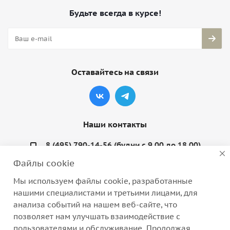
Будьте всегда в курсе!
Оставайтесь на связи
Наши контакты
8 (495) 790-14-56 (будни с 9.00 до 18.00)
Файлы cookie
info@coquette-shop.ru
Мы используем файлы cookie, разработанные
Варшавское шоссе, д. 132, стр. 9
нашими специалистами и третьими лицами, для
анализа событий на нашем веб-сайте, что
позволяет нам улучшать взаимодействие с
пользователями и обслуживание. Продолжая