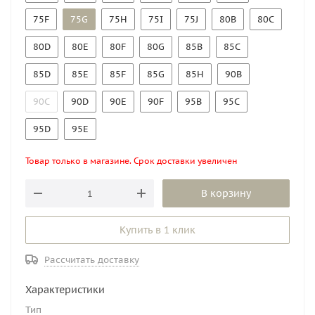
75F
75G
75H
75I
75J
80B
80C
80D
80E
80F
80G
85B
85C
85D
85E
85F
85G
85H
90B
90C
90D
90E
90F
95B
95C
95D
95E
Товар только в магазине. Срок доставки увеличен
В корзину
Купить в 1 клик
Рассчитать доставку
Характеристики
Тип