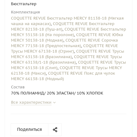
Бюстгальтер
Комплектация
COQUETTE REVUE Бюстгальтер MERCY 81138-18 (Мягкая
чашка на каркасах)
,
COQUETTE REVUE Бюстгальтер
MERCY 82138-18 (Пуш-ап)
,
COQUETTE REVUE Бюстгальтер
MERCY 55138-18 (На поролоне)
,
COQUETTE REVUE Юбка
MERCY 50138-18 (Модная)
,
COQUETTE REVUE Сорочка
MERCY 77138-18 (Предпостельная)
,
COQUETTE REVUE
Трусы MERCY 67138-18 (Стринг)
,
COQUETTE REVUE Трусы
MERCY 63138-18 (Бразилиана)
,
COQUETTE REVUE Трусы
MERCY 63138/1-18 (Бразилиана)
,
COQUETTE REVUE Трусы
MERCY 65138-18 (Слип)
,
COQUETTE REVUE Трусы MERCY
62138-18 (Макси)
,
COQUETTE REVUE Пояс для чулок
MERCY 66138-18 (Модный)
Состав
70% ПОЛИАМИД/ 20% ЭЛАСТАН/ 10% ХЛОПОК
Все характеристики
Поделиться