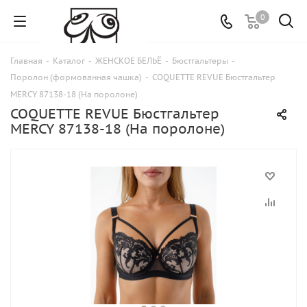
0
Главная
-
Каталог
-
ЖЕНСКОЕ БЕЛЬЁ
-
Бюстгальтеры
-
Поролон (формованная чашка)
-
COQUETTE REVUE Бюстгальтер
MERCY 87138-18 (На поролоне)
COQUETTE REVUE Бюстгальтер
MERCY 87138-18 (На поролоне)