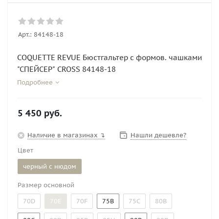
Арт.:
84148-18
COQUETTE REVUE Бюстгальтер с формов. чашками
"СПЕЙСЕР" CROSS 84148-18
Подробнее
5 450
руб.
Наличие в магазинах ↴
Нашли дешевле?
Цвет
черный с нюдом
Размер основной
70D
70E
70F
75B
75C
80B