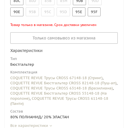
80C
80D
85B
85H
90B
90D
90E
95B
95C
95D
95E
95F
Товар только в магазине. Срок доставки увеличен
Только самовывоз из магазина
Характеристики
Тип
Бюстгальтер
Комплектация
COQUETTE REVUE Трусы CROSS 67148-18 (Стринг)
,
COQUETTE REVUE Бюстгальтер CROSS 82148-18 (Пуш-ап)
,
COQUETTE REVUE Трусы CROSS 63148-18 (Бразилиана)
,
COQUETTE REVUE Бюстгальтер CROSS 55148-18 (На
поролоне)
,
COQUETTE REVUE Трусы CROSS 61148-18
(Панти)
Состав
80% ПОЛИАМИД/ 20% ЭЛАСТАН
Все характеристики