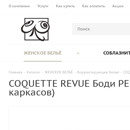
О компании
Услуги
Как купить
Как оплатить
Акции
ЖЕНСКОЕ БЕЛЬЁ
СОБЛАЗНИТ
Главная
-
Каталог
-
ЖЕНСКОЕ БЕЛЬЁ
-
Корректирующее бельё
-
COQ
COQUETTE REVUE Боди PE
каркасов)