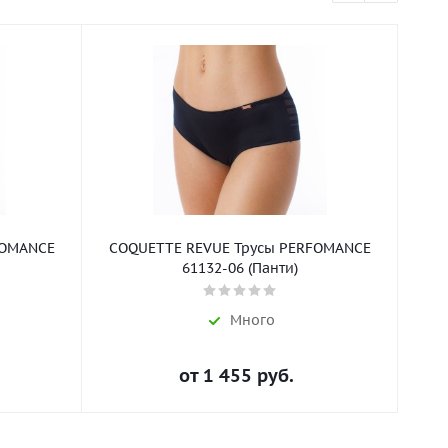
FOMANCE
COQUETTE REVUE Трусы PERFOMANCE
CO
61132-06 (Панти)
Много
от
1 455 руб.