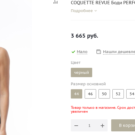
COQUETTE REVUE Боди PERF
Подробнее
3 665
руб.
Мало
Нашли дешевле
Цвет
черный
Размер основной
44
46
50
52
54
Товар только в магазине. Срок дос
увеличен
В корз