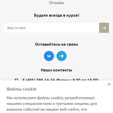
Отзывы
Будьте всегда в курсе!
Оставайтесь на связи
Наши контакты
8 (495) 790-14-56 (будни с 9.00 до 18.00)
Файлы cookie
info@coquette-shop.ru
Мы используем файлы cookie, разработанные
Варшавское шоссе, д. 132, стр. 9
нашими специалистами и третьими лицами, для
анализа событий на нашем веб-сайте, что