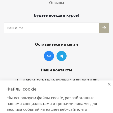
Отзывы
Будьте всегда в курсе!
Оставайтесь на связи
Наши контакты
8 (495) 790-14-56 (будни с 9.00 до 18.00)
Файлы cookie
info@coquette-shop.ru
Мы используем файлы cookie, разработанные
Варшавское шоссе, д. 132, стр. 9
нашими специалистами и третьими лицами, для
анализа событий на нашем веб-сайте, что