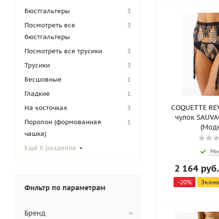
Бюстгальтеры
3
Посмотреть все
3
бюстгальтеры
Посмотреть все трусики
3
Трусики
3
Бесшовные
1
Гладкие
1
COQUETTE REV
На косточках
3
чулок SAUVA
Поролон (формованная
1
(Мод
чашка)
Ещё 8 разделов
Мн
2 164
руб.
-
20
%
Экон
Фильтр по параметрам
Бренд