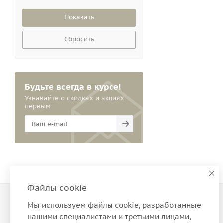
75F
75G
75H
75I
Сбросить
75J
80B
80C
80D
Будьте всегда в курсе!
80E
Узнавайте о скидках и акциях
первым
80F
80G
80H
80I
80J
85B
85C
Файлы cookie
85E
85F
О компании
Мы используем файлы cookie, разработанные
Новости
85G
нашими специалистами и третьими лицами,
Юридическая информация
Акции