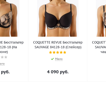
E Бюстгальтер
COQUETTE REVUE Бюстгальтер
COQUETT
128-18 (На
SAUVAGE 84128-18 (Спейсер)
SAUVAG
оне)
чаш
Мало
ого
руб.
4 090
руб.