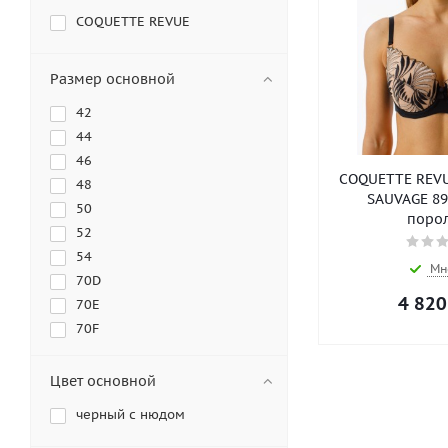
COQUETTE REVUE
Размер основной
42
44
46
COQUETTE REVU
48
SAUVAGE 89
50
порол
52
54
Мн
70D
4 820
70E
70F
70G
75B
Цвет основной
75C
черный с нюдом
75E