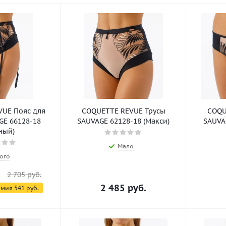
UE Пояс для
COQUETTE REVUE Трусы
COQU
GE 66128-18
SAUVAGE 62128-18 (Макси)
SAUVA
ный)
Мало
ого
2 705
руб.
2 485
руб.
омия
541
руб.