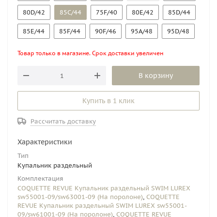
80D/42
85C/44
75F/40
80E/42
85D/44
85E/44
85F/44
90F/46
95A/48
95D/48
Товар только в магазине. Срок доставки увеличен
В корзину
Купить в 1 клик
Рассчитать доставку
Характеристики
Тип
Купальник раздельный
Комплектация
COQUETTE REVUE Купальник раздельный SWIM LUREX
sw55001-09/sw63001-09 (На поролоне)
,
COQUETTE
REVUE Купальник раздельный SWIM LUREX sw55001-
09/sw61001-09 (На поролоне)
,
COQUETTE REVUE