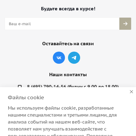
Будьте всегда в курсе!
Оставайтесь на связи
Наши контакты
8 (495) 790-14-56 (будни с 9.00 до 18.00)
Файлы cookie
info@coquette-shop.ru
Мы используем файлы cookie, разработанные
Варшавское шоссе, д. 132, стр. 9
нашими специалистами и третьими лицами, для
анализа событий на нашем веб-сайте, что
позволяет нам улучшать взаимодействие с
пользователями и обслуживание. Продолжая