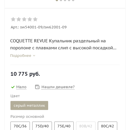
Арт.:
sw54001-09/sw62001-09
COQUETTE REVUE Купальник раздельный на
поролоне с плавками слип с высокой посадкой
SWIM LUREX sw54001-09/sw62001-09
Подробнее
10 775
руб.
Мало
Нашли дешевле?
Цвет
серый металлик
Размер основной
70C/36
75D/40
75E/40
80B/42
80C/42