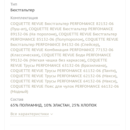
Тип
Бюстгальтер
Комплектация
COQUETTE REVUE Бюстгальтер PERFOMANCE 82132-06
(Пуш-ап)
,
COQUETTE REVUE Бюстгальтер PERFOMANCE
89132-06 (На поролоне)
,
COQUETTE REVUE Бюстгальтер
PERFOMANCE 85132-06 (Полупоролон)
,
COQUETTE REVUE
Бюстгальтер PERFOMANCE 84132-06 (Спейсер)
,
COQUETTE REVUE Комбинация PERFOMANCE 77132-06
(Классическая)
,
COQUETTE REVUE Боди PERFOMANCE
99132-06 (Мягкая чашка без каркасов)
,
COQUETTE
REVUE Трусы PERFOMANCE 63132-06 (Бразилиана)
,
COQUETTE REVUE Трусы PERFOMANCE 61132-06 (Панти)
,
COQUETTE REVUE Трусы PERFOMANCE 62132-06 (Макси)
,
COQUETTE REVUE Трусы PERFOMANCE 64132-06 (Макси)
,
COQUETTE REVUE Пояс для чулок PERFOMANCE 66132-06
(Модный)
Состав
65% ПОЛИАМИД, 10% ЭЛАСТАН, 25% ХЛОПОК
Все характеристики