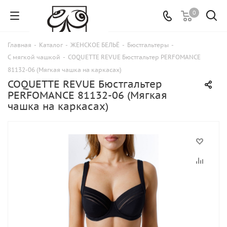
0
Главная
-
Каталог
-
ЖЕНСКОЕ БЕЛЬЁ
-
Бюстгальтеры
-
С мягкой чашкой
-
COQUETTE REVUE Бюстгальтер PERFOMANCE
81132-06 (Мягкая чашка на каркасах)
COQUETTE REVUE Бюстгальтер
PERFOMANCE 81132-06 (Мягкая
чашка на каркасах)