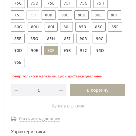
75C
75D
75E
75F
75G
75H
75I
75J
80B
80C
80D
80E
80F
80G
80H
80I
80J
85B
85C
85E
85F
85G
85H
85I
90B
90C
90D
90E
90F
95B
95C
95D
95E
Товар только в магазине. Срок доставки увеличен
В корзину
Купить в 1 клик
Рассчитать доставку
Характеристики