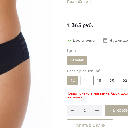
Подробнее
1 365
руб.
Достаточно
Нашли д
Цвет
черный
Размер основной
42
44
48
50
52
Товар только в магазине. Срок дос
увеличен
В корз
Купить в 1 клик