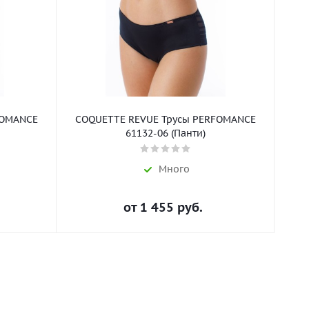
FOMANCE
COQUETTE REVUE Трусы PERFOMANCE
CO
61132-06 (Панти)
991
Много
от
1 455 руб.