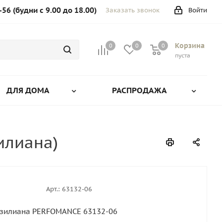
-56 (будни с 9.00 до 18.00)
Заказать звонок
Войти
Корзина
0
0
0
0
пуста
ДЛЯ ДОМА
РАСПРОДАЖА
илиана)
Арт.:
63132-06
зилиана PERFOMANCE 63132-06