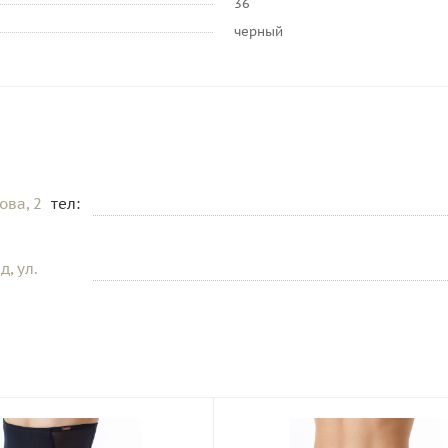
36
черный
ова, 2
тел:
, ул.