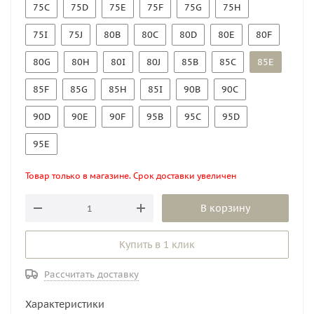
75C
75D
75E
75F
75G
75H
75I
75J
80B
80C
80D
80E
80F
80G
80H
80I
80J
85B
85C
85E
85F
85G
85H
85I
90B
90C
90D
90E
90F
95B
95C
95D
95E
Товар только в магазине. Срок доставки увеличен
В корзину
Купить в 1 клик
Рассчитать доставку
Характеристики