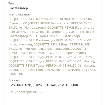
Тип
Бюстгальтер
Комплектация
COQUETTE REVUE Бюстгальтер PERFOMANCE 82132-06
(Пуш-ап)
,
COQUETTE REVUE Бюстгальтер PERFOMANCE
89132-06 (На поролоне)
,
COQUETTE REVUE Бюстгальтер
PERFOMANCE 85132-06 (Полупоролон)
,
COQUETTE REVUE
Бюстгальтер PERFOMANCE 84132-06 (Спейсер)
,
COQUETTE REVUE Комбинация PERFOMANCE 77132-06
(Классическая)
,
COQUETTE REVUE Боди PERFOMANCE
99132-06 (Мягкая чашка без каркасов)
,
COQUETTE
REVUE Трусы PERFOMANCE 63132-06 (Бразилиана)
,
COQUETTE REVUE Трусы PERFOMANCE 61132-06 (Панти)
,
COQUETTE REVUE Трусы PERFOMANCE 62132-06 (Макси)
,
COQUETTE REVUE Трусы PERFOMANCE 64132-06 (Макси)
,
COQUETTE REVUE Пояс для чулок PERFOMANCE 66132-06
(Модный)
Состав
65% ПОЛИАМИД, 10% ЭЛАСТАН, 25% ХЛОПОК
Все характеристики