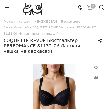
0
Главная
-
Каталог
-
ЖЕНСКОЕ БЕЛЬЁ
-
Бюстгальтеры
-
С мягкой чашкой
-
COQUETTE REVUE Бюстгальтер PERFOMANCE
81132-06 (Мягкая чашка на каркасах)
COQUETTE REVUE Бюстгальтер
PERFOMANCE 81132-06 (Мягкая
чашка на каркасах)